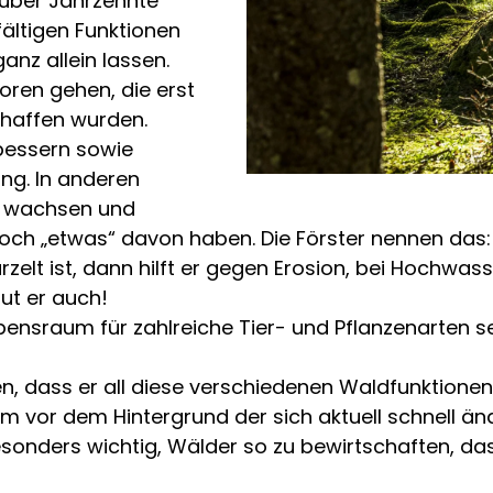
über Jahrzehnte
ältigen Funktionen
anz allein lassen.
oren gehen, die erst
haffen wurden.
bessern sowie
ng. In anderen
ig wachsen und
h „etwas“ davon haben. Die Förster nennen das: Na
rzelt ist, dann hilft er gegen Erosion, bei Hochwas
ut er auch!
bensraum für zahlreiche Tier- und Pflanzenarten sei
, dass er all diese verschiedenen Waldfunktionen e
lem vor dem Hintergrund der sich aktuell schnell
esonders wichtig, Wälder so zu bewirtschaften, da