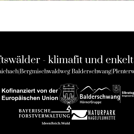
swälder - klimafit und enkel
ichach
|
Bergmischwaldweg Balderschwang
|
Plenterw