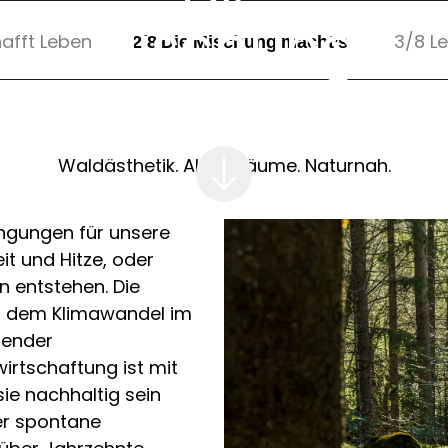
Mischung
afft Leben
2/8 Die Mischung macht’s!
3/8 L
macht’s!
Waldästhetik. Alpenbäume. Naturnah.
ngungen für unsere
t und Hitze, oder
 entstehen. Die
m dem Klimawandel im
gender
irtschaftung ist mit
ie nachhaltig sein
er spontane